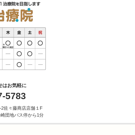
せはお気軽に
7-5783
7-2佐々藤商店店舗１F
山崎団地バス停から1分