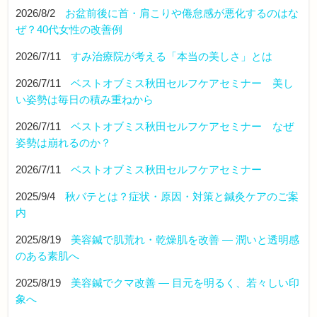
2026/8/2
お盆前後に首・肩こりや倦怠感が悪化するのはな
ぜ？40代女性の改善例
2026/7/11
すみ治療院が考える「本当の美しさ」とは
2026/7/11
ベストオブミス秋田セルフケアセミナー 美し
い姿勢は毎日の積み重ねから
2026/7/11
ベストオブミス秋田セルフケアセミナー なぜ
姿勢は崩れるのか？
2026/7/11
ベストオブミス秋田セルフケアセミナー
2025/9/4
秋バテとは？症状・原因・対策と鍼灸ケアのご案
内
2025/8/19
美容鍼で肌荒れ・乾燥肌を改善 ― 潤いと透明感
のある素肌へ
2025/8/19
美容鍼でクマ改善 ― 目元を明るく、若々しい印
象へ