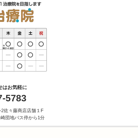
せはお気軽に
7-5783
7-2佐々藤商店店舗１F
山崎団地バス停から1分