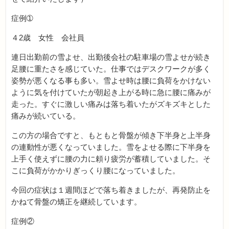
症例➀
４2歳 女性 会社員
連日出勤前の雪よせ、出勤後会社の駐車場の雪よせが続き
足腰に重たさを感じていた。仕事ではデスクワークが多く
姿勢が悪くなる事も多い。雪よせ時は腰に負荷をかけない
ように気を付けていたが朝起き上がる時に急に腰に痛みが
走った。すぐに激しい痛みは落ち着いたがズキズキとした
痛みが続いている。
この方の場合ですと、もともと骨盤が傾き下半身と上半身
の連動性が悪くなっていました。雪をよせる際に下半身を
上手く使えずに腰の力に頼り疲労が蓄積していました。そ
こに負荷がかかりぎっくり腰になっていました。
今回の症状は１週間ほどで落ち着きましたが、再発防止を
かねて骨盤の矯正を継続しています。
症例②